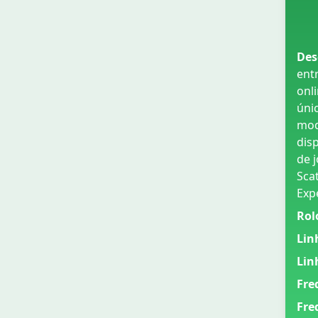
Des
ent
onl
úni
mod
dis
de 
Sca
Exp
Rol
Lin
Lin
Fre
Fre