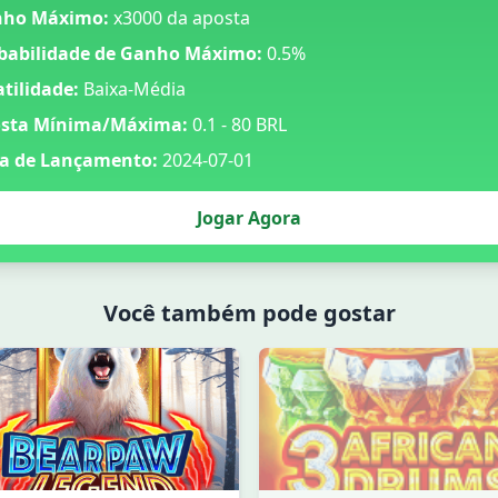
ho Máximo:
x3000 da aposta
babilidade de Ganho Máximo:
0.5%
atilidade:
Baixa-Média
sta Mínima/Máxima:
0.1 - 80 BRL
a de Lançamento:
2024-07-01
Jogar Agora
Você também pode gostar