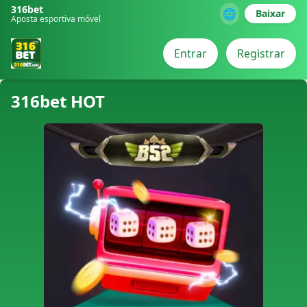
316bet
🌐
Baixar
Aposta esportiva móvel
Entrar
Registrar
316bet HOT