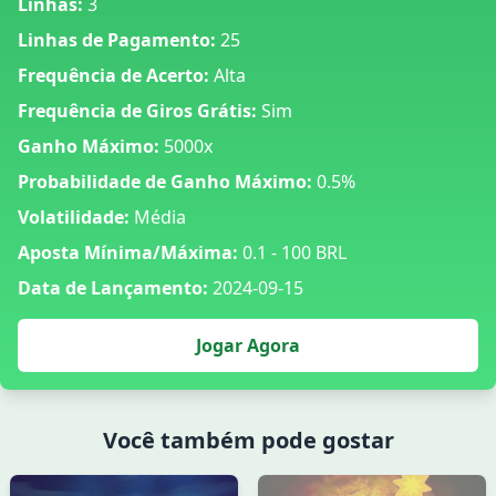
Linhas:
3
Linhas de Pagamento:
25
Frequência de Acerto:
Alta
Frequência de Giros Grátis:
Sim
Ganho Máximo:
5000x
Probabilidade de Ganho Máximo:
0.5%
Volatilidade:
Média
Aposta Mínima/Máxima:
0.1 - 100 BRL
Data de Lançamento:
2024-09-15
Jogar Agora
Você também pode gostar